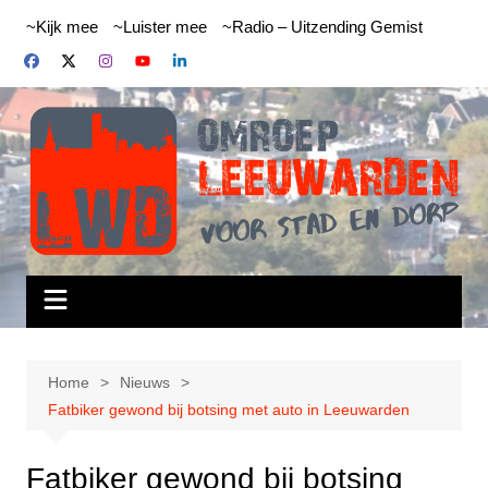
Ga
~Kijk mee
~Luister mee
~Radio – Uitzending Gemist
naar
de
inhoud
Home
Nieuws
Fatbiker gewond bij botsing met auto in Leeuwarden
Fatbiker gewond bij botsing