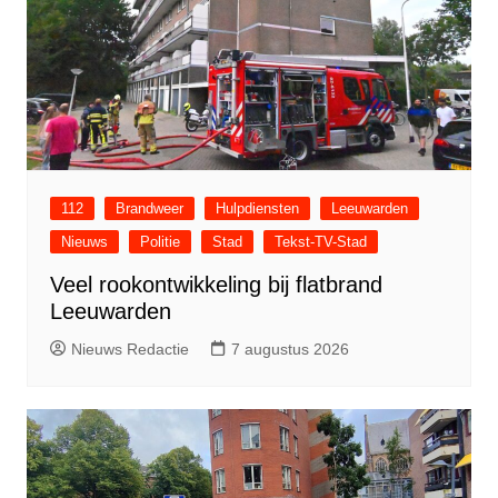
112
Brandweer
Hulpdiensten
Leeuwarden
Nieuws
Politie
Stad
Tekst-TV-Stad
Veel rookontwikkeling bij flatbrand
Leeuwarden
Nieuws Redactie
7 augustus 2026