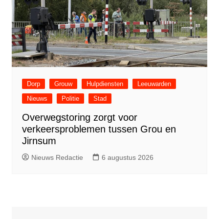
Dorp
Grouw
Hulpdiensten
Leeuwarden
Nieuws
Politie
Stad
Overwegstoring zorgt voor
verkeersproblemen tussen Grou en
Jirnsum
Nieuws Redactie
6 augustus 2026