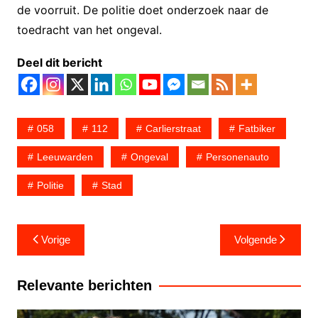
de voorruit. De politie doet onderzoek naar de
toedracht van het ongeval.
Deel dit bericht
058
112
Carlierstraat
Fatbiker
Leeuwarden
Ongeval
Personenauto
Politie
Stad
Bericht
Vorige
Volgende
navigatie
Relevante berichten