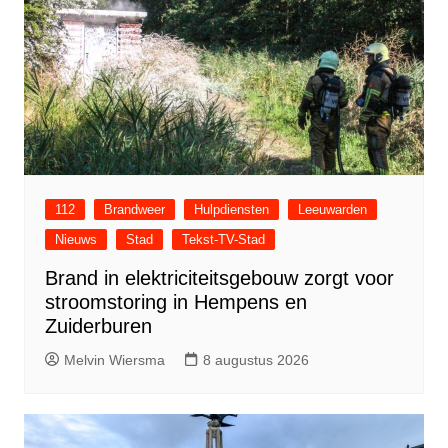
112
Brandweer
Hulpdiensten
Leeuwarden
Nieuws
Stad
Tekst-TV-Stad
Brand in elektriciteitsgebouw zorgt voor
stroomstoring in Hempens en
Zuiderburen
Melvin Wiersma
8 augustus 2026