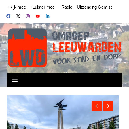
Ga
~Kijk mee
~Luister mee
~Radio – Uitzending Gemist
naar
de
inhoud