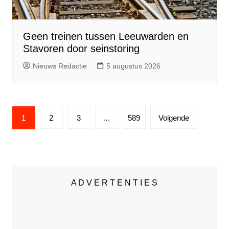
Geen treinen tussen Leeuwarden en
Stavoren door seinstoring
Nieuws Redactie
5 augustus 2026
Berichten
1
2
3
…
589
Volgende
paginering
A D V E R T E N T I E S