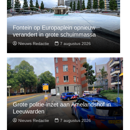
n opnieuw
Veel rookontwikkeling bij flatb
huimmassa
Leeuwarden
stus 2026
Nieuws Redactie
7 augustus 202
Grote politie-inzet aan Amelandshof in
Leeuwarden
Nieuws Redactie
7 augustus 2026