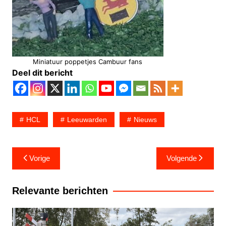
Miniatuur poppetjes Cambuur fans
Deel dit bericht
HCL
Leeuwarden
Nieuws
Bericht
Vorige
Volgende
navigatie
Relevante berichten