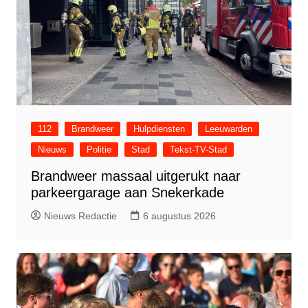
112
Brandweer
Hulpdiensten
Leeuwarden
Nieuws
Politie
Stad
Tekst-TV-Stad
Brandweer massaal uitgerukt naar
parkeergarage aan Snekerkade
Nieuws Redactie
6 augustus 2026