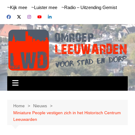
Ga
~Kijk mee
~Luister mee
~Radio – Uitzending Gemist
naar
de
inhoud
Home
Nieuws
Miniature People vestigen zich in het Historisch Centrum
Leeuwarden