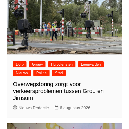
Dorp
Grouw
Hulpdiensten
Leeuwarden
Nieuws
Politie
Stad
Overwegstoring zorgt voor
verkeersproblemen tussen Grou en
Jirnsum
Nieuws Redactie
6 augustus 2026